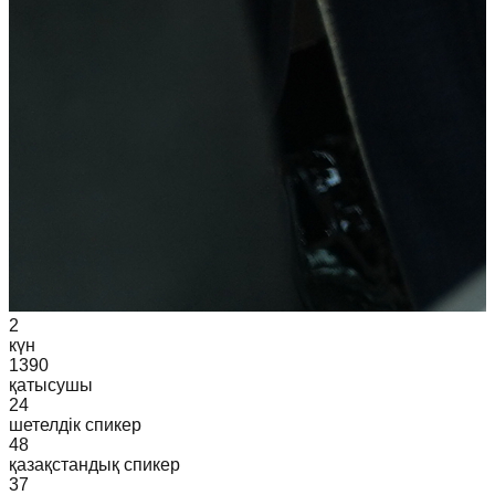
2
күн
1390
қатысушы
24
шетелдік спикер
48
қазақстандық спикер
37