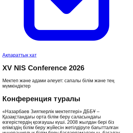
Ақпараттық хат
XV NIS Conference 2026
Мектеп және адами әлеует: сапалы білім және тең
мүмкіндіктер
Конференция туралы
«Назарбаев Зияткерлік мектептері» ДББҰ –
Қазақстандағы орта білім беру саласындағы
өзгерістердің қозғаушы күші. 2008 жылдан бері біз
еліміздің білім беру жүйесін жетілдіруге бағытталған
инновациялық білім беру бағдарламаларын, бағалау