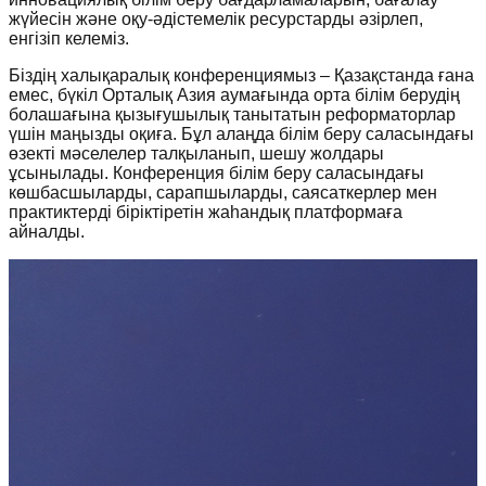
жүйесін және оқу-әдістемелік ресурстарды әзірлеп,
енгізіп келеміз.
Біздің халықаралық конференциямыз – Қазақстанда ғана
емес, бүкіл Орталық Азия аумағында орта білім берудің
болашағына қызығушылық танытатын реформаторлар
үшін маңызды оқиға. Бұл алаңда білім беру саласындағы
өзекті мәселелер талқыланып, шешу жолдары
ұсынылады. Конференция білім беру саласындағы
көшбасшыларды, сарапшыларды, саясаткерлер мен
практиктерді біріктіретін жаһандық платформаға
айналды.