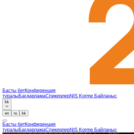
Басты бет
Конференция
туралы
Бағдарлама
Спикерлер
NIS Korme
Байланыс
kk
en
ru
kk
Басты бет
Конференция
туралы
Бағдарлама
Спикерлер
NIS Korme
Байланыс